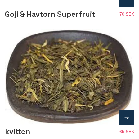
Goji & Havtorn Superfruit
70 SEK
kvitten
65 SEK