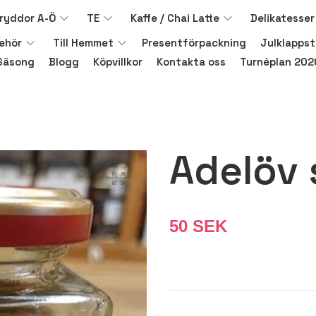
ryddor A-Ö
TE
Kaffe / Chai Latte
Delikatesser
behör
Till Hemmet
Presentförpackning
Julklappst
Säsong
Blogg
Köpvillkor
Kontakta oss
Turnéplan 202
Adelöv
50 SEK