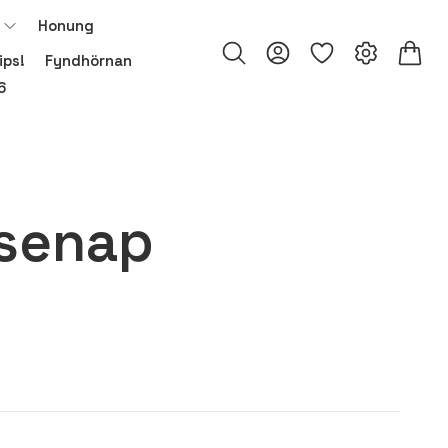
Honung
ips!
Fyndhörnan
6
 senap