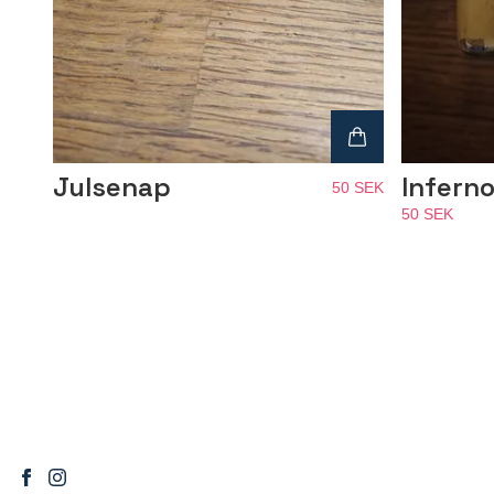
Julsenap
Infern
50 SEK
50 SEK