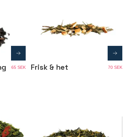
ng
Frisk & het
65 SEK
70 SEK