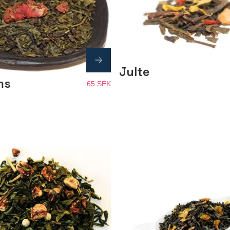
Julte
ms
65 SEK