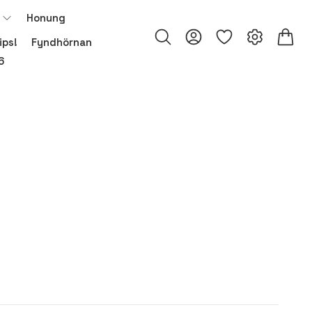
Honung
ips!
Fyndhörnan
6