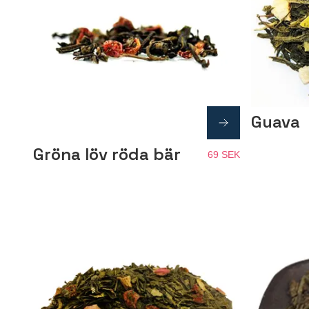
Guava
Gröna löv röda bär
69 SEK