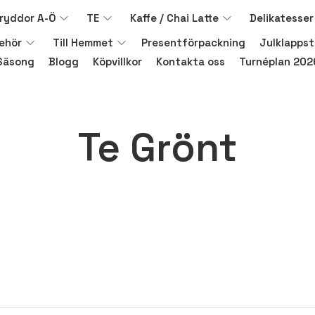
ryddor A-Ö
TE
Kaffe / Chai Latte
Delikatesser
behör
Till Hemmet
Presentförpackning
Julklappst
Säsong
Blogg
Köpvillkor
Kontakta oss
Turnéplan 202
Te Grönt