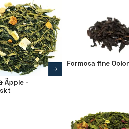
Formosa fine Oolo
& Äpple -
iskt