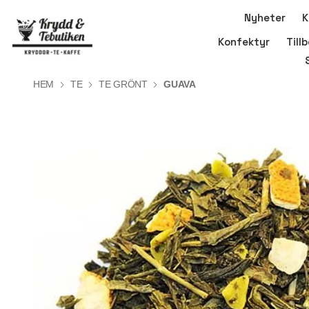
Nyheter
K
Konfektyr
Till
HEM
TE
TE GRÖNT
GUAVA