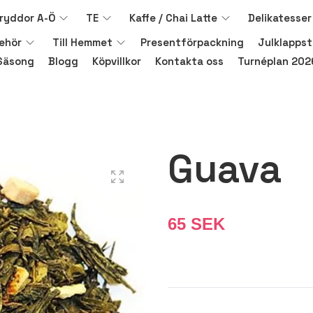
ryddor A-Ö
TE
Kaffe / Chai Latte
Delikatesser
behör
Till Hemmet
Presentförpackning
Julklappst
Säsong
Blogg
Köpvillkor
Kontakta oss
Turnéplan 202
Guava
65 SEK