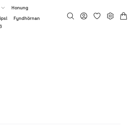
Honung
ips!
Fyndhörnan
6