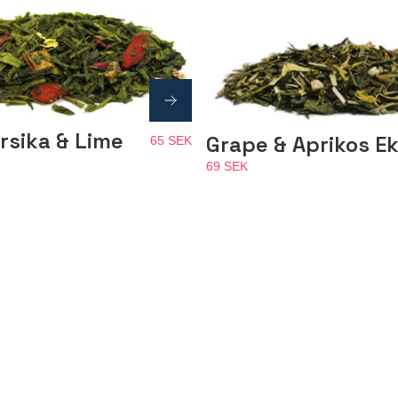
ersika & Lime
Grape & Aprikos Ek
65 SEK
69 SEK