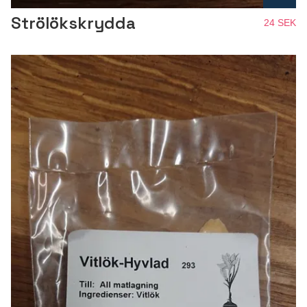
Strölökskrydda
24 SEK