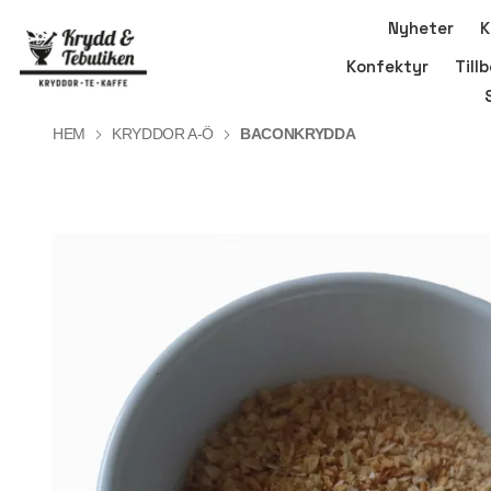
Nyheter
K
Konfektyr
Till
HEM
KRYDDOR A-Ö
BACONKRYDDA