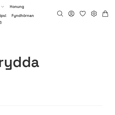
Honung
ips!
Fyndhörnan
6
rydda