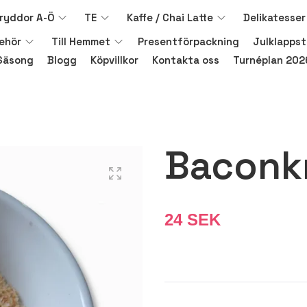
ryddor A-Ö
TE
Kaffe / Chai Latte
Delikatesser
behör
Till Hemmet
Presentförpackning
Julklappst
Säsong
Blogg
Köpvillkor
Kontakta oss
Turnéplan 202
Baconk
24 SEK