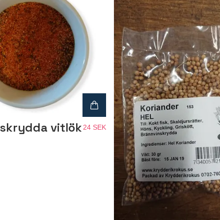
skrydda vitlök
24 SEK