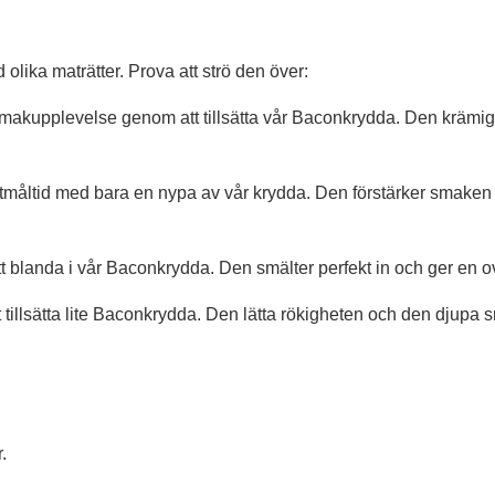
 olika maträtter. Prova att strö den över:
smakupplevelse genom att tillsätta vår Baconkrydda. Den krämi
etmåltid med bara en nypa av vår krydda. Den förstärker smaken
att blanda i vår Baconkrydda. Den smälter perfekt in och ger e
tillsätta lite Baconkrydda. Den lätta rökigheten och den djupa s
.