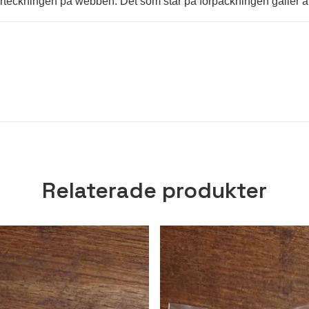
sförteckningen på webben. Det som står på förpackningen gäller al
Relaterade produkter