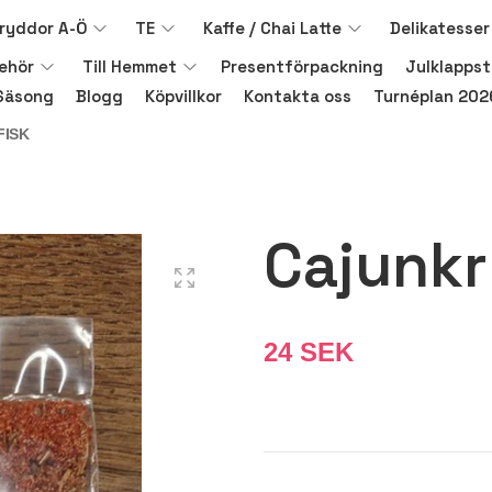
ryddor A-Ö
TE
Kaffe / Chai Latte
Delikatesser
behör
Till Hemmet
Presentförpackning
Julklappst
Säsong
Blogg
Köpvillkor
Kontakta oss
Turnéplan 202
FISK
Cajunkr
24 SEK