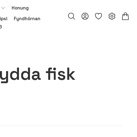
Honung
ips!
Fyndhörnan
6
ydda fisk