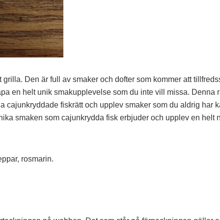
t grilla. Den är full av smaker och dofter som kommer att tillfreds
apa en helt unik smakupplevelse som du inte vill missa. Denna rä
 cajunkryddade fiskrätt och upplev smaker som du aldrig har kän
en unika smaken som cajunkrydda fisk erbjuder och upplev en hel
eppar, rosmarin.