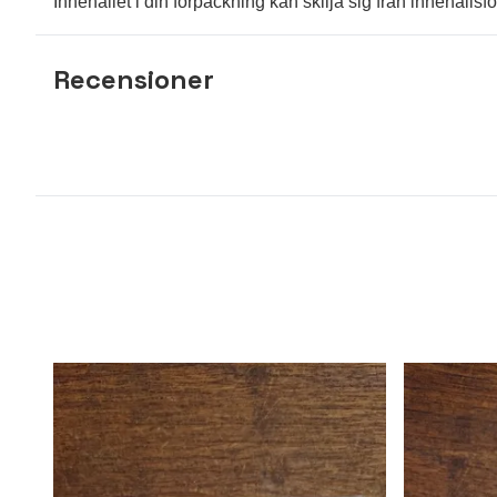
Innehållet i din förpackning kan skilja sig från innehåll
Recensioner