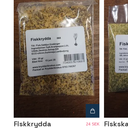
Fiskkrydda
Fisksk
24 SEK