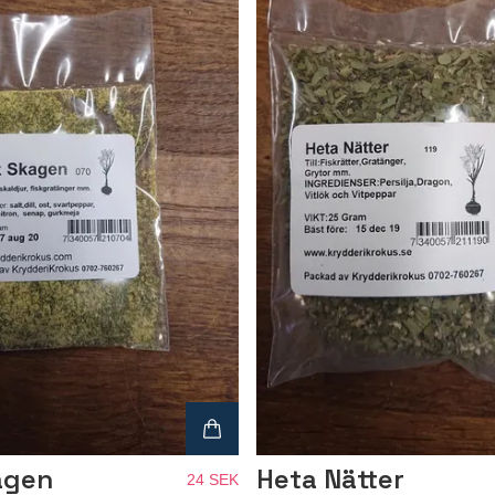
agen
Heta Nätter
24 SEK