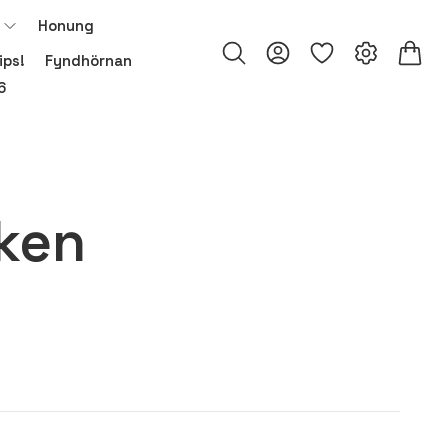
Honung
ips!
Fyndhörnan
6
ken