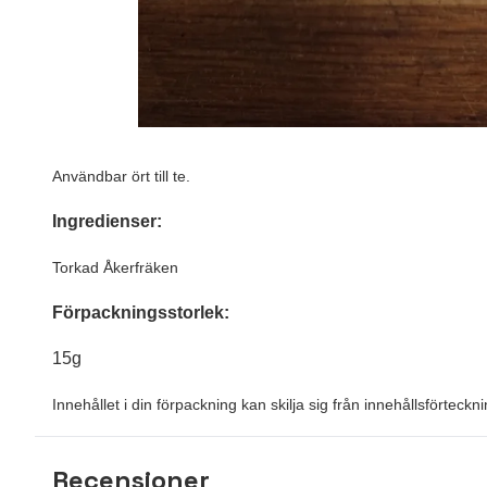
Användbar ört till te.
In
gredienser:
Torkad Åkerfräken
Förpackningsstorlek:
15g
Innehållet i din förpackning kan skilja sig från innehållsförtec
Recensioner