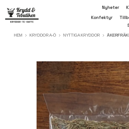
Nyheter
K
Konfektyr
Till
HEM
KRYDDOR A-Ö
NYTTIGA KRYDDOR
ÅKERFRÄK