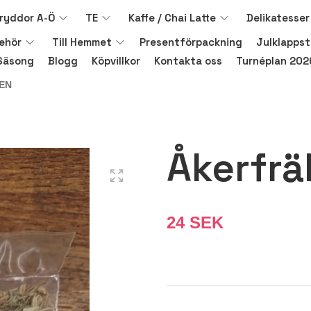
ryddor A-Ö
TE
Kaffe / Chai Latte
Delikatesser
behör
Till Hemmet
Presentförpackning
Julklappst
Säsong
Blogg
Köpvillkor
Kontakta oss
Turnéplan 202
EN
Åkerfrä
24 SEK