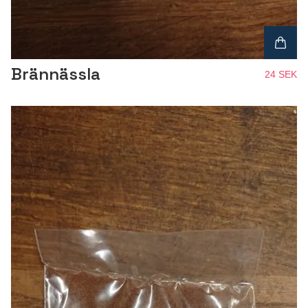
Brännässla
24 SEK