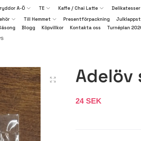
ryddor A-Ö
TE
Kaffe / Chai Latte
Delikatesser
behör
Till Hemmet
Presentförpackning
Julklappst
Säsong
Blogg
Köpvillkor
Kontakta oss
Turnéplan 202
PS
Adelöv
24 SEK