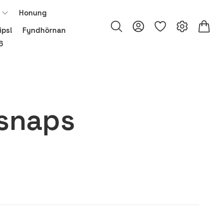
Honung
ips!
Fyndhörnan
6
 snaps