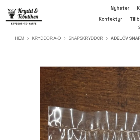
Nyheter
K
Konfektyr
Till
HEM
KRYDDOR A-Ö
SNAPSKRYDDOR
ADELÖV SNA