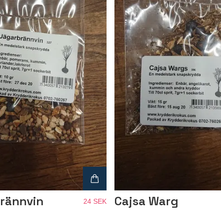
rännvin
Cajsa Warg
24 SEK