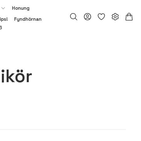
Honung
ips!
Fyndhörnan
6
ikör