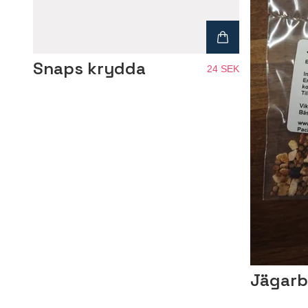
Snaps krydda
24 SEK
Jägarb