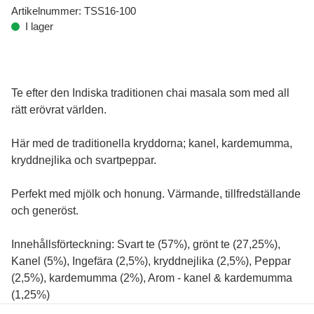
Artikelnummer:
TSS16-100
I lager
Te efter den Indiska traditionen chai masala som med all
rätt erövrat världen.
Här med de traditionella kryddorna; kanel, kardemumma,
kryddnejlika och svartpeppar.
Perfekt med mjölk och honung. Värmande, tillfredställande
och generöst.
Innehållsförteckning: Svart te (57%), grönt te (27,25%),
Kanel (5%), Ingefära (2,5%), kryddnejlika (2,5%), Peppar
(2,5%), kardemumma (2%), Arom - kanel & kardemumma
(1,25%)