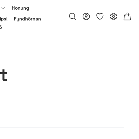
Honung
ips!
Fyndhörnan
6
t