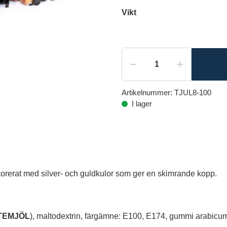
Vikt
Artikelnummer:
TJUL8-100
I lager
ekorerat med silver- och guldkulor som ger en skimrande kopp.
TEMJÖL
), maltodextrin, färgämne: E100, E174, gummi arabicum,