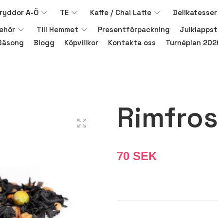
ryddor A-Ö
TE
Kaffe / Chai Latte
Delikatesser
behör
Till Hemmet
Presentförpackning
Julklappst
Säsong
Blogg
Köpvillkor
Kontakta oss
Turnéplan 202
Rimfros
70 SEK