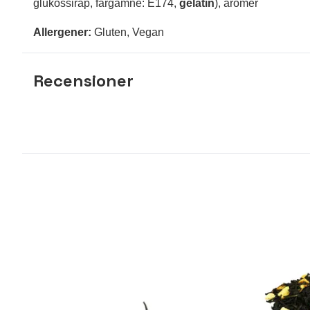
glukossirap, färgämne: E174,
gelatin
), aromer
Allergener:
Gluten, Vegan
Recensioner