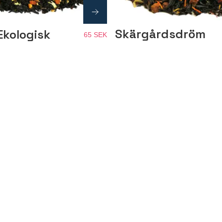
Skärgårdsdröm
Ekologisk
65 SEK