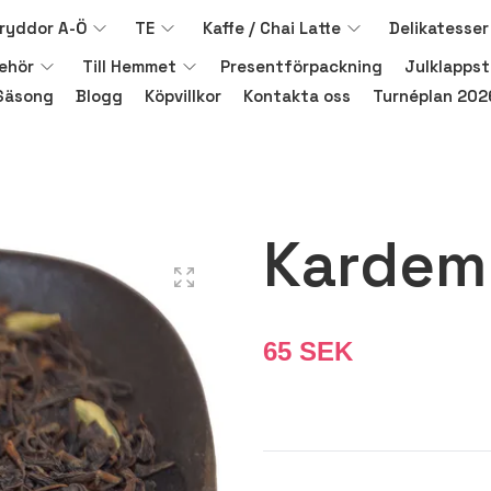
ryddor A-Ö
TE
Kaffe / Chai Latte
Delikatesser
behör
Till Hemmet
Presentförpackning
Julklappst
Säsong
Blogg
Köpvillkor
Kontakta oss
Turnéplan 202
Karde
65 SEK