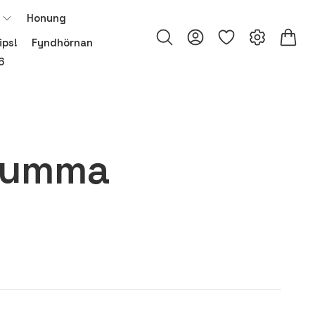
Honung
ips!
Fyndhörnan
6
mumma