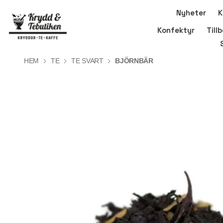
Nyheter
K
Konfektyr
Till
HEM
TE
TE SVART
BJÖRNBÄR