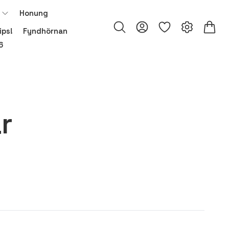
Honung
ips!
Fyndhörnan
6
r