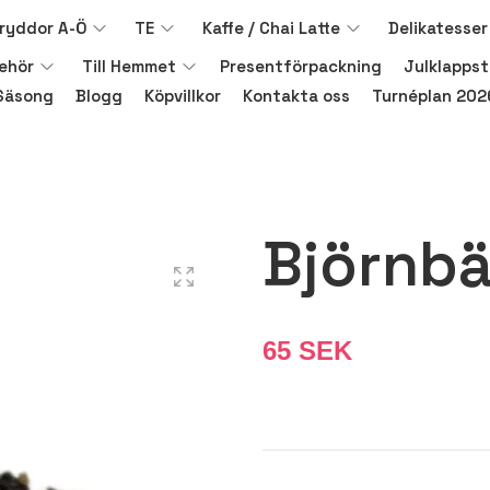
ryddor A-Ö
TE
Kaffe / Chai Latte
Delikatesser
behör
Till Hemmet
Presentförpackning
Julklappst
Säsong
Blogg
Köpvillkor
Kontakta oss
Turnéplan 202
Björnbä
65 SEK