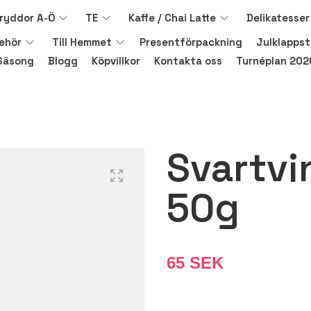
ryddor A-Ö
TE
Kaffe / Chai Latte
Delikatesser
behör
Till Hemmet
Presentförpackning
Julklappst
Säsong
Blogg
Köpvillkor
Kontakta oss
Turnéplan 202
Svartvi
50g
65 SEK