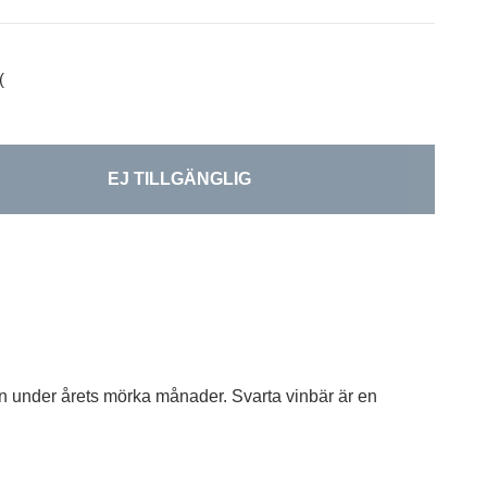
(
EJ TILLGÄNGLIG
en under årets mörka månader. Svarta vinbär är en