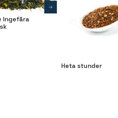
& Ingefära
isk
Heta stunder