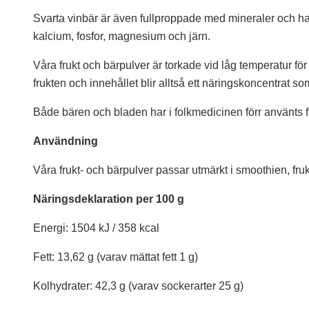
Svarta vinbär är även fullproppade med mineraler och har
kalcium, fosfor, magnesium och järn.
Våra frukt och bärpulver är torkade vid låg temperatur för
frukten och innehållet blir alltså ett näringskoncentrat s
Både bären och bladen har i folkmedicinen förr använts fl
Användning
Våra frukt- och bärpulver passar utmärkt i smoothien, frukt
Näringsdeklaration per 100 g
Energi: 1504 kJ / 358 kcal
Fett: 13,62 g (varav mättat fett 1 g)
Kolhydrater: 42,3 g (varav sockerarter 25 g)