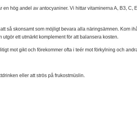
 en hög andel av antocyaniner. Vi hittar vitaminerna A, B3, C, E
 att så skonsamt som möjligt bevara alla näringsämnen. Kom ihåg a
om utgör ett utmärkt komplement för att balansera kosten.
itigt mot gikt och förekommer ofta i teér mot förkylning och and
drinken eller att strös på frukostmüslin.