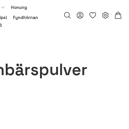
Honung
ips!
Fyndhörnan
6
nbärspulver