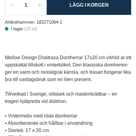
LÄGG I KORGEN
Artikelnummer:
182271064-1
I lager
(
25
st)
Mellow Design Disktrasa Domherrar 17x20 cm vit/röd är ett
uppskattat tillskott i vinterköket. Den klassiska domherren
ger en varm och nostalgisk känsla, och trasan fungerar lika
bra till vardagsbruk som en liten present.
Tillverkad i Sverige, slitstark och maskintvättbar – en
trogen hjälpreda vid diskhon.
• Vintermotiv med röda domherrar
• Absorberande och hållbar i användning
• Storlek: 17 x 20 cm