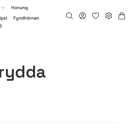
Honung
ips!
Fyndhörnan
6
rydda