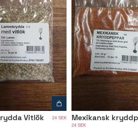
ydda Vitlök
Mexikansk krydd
24 SEK
24 SEK