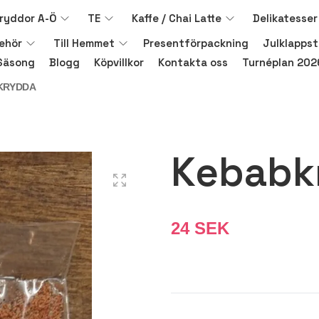
ryddor A-Ö
TE
Kaffe / Chai Latte
Delikatesser
behör
Till Hemmet
Presentförpackning
Julklappst
Säsong
Blogg
Köpvillkor
Kontakta oss
Turnéplan 202
KRYDDA
Kebabk
24 SEK