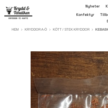
Nyheter
K
Konfektyr
Till
HEM
KRYDDOR A-Ö
KÖTT / STEK KRYDDOR
KEBAB