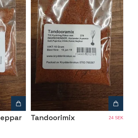
peppar
Tandoorimix
24 SEK