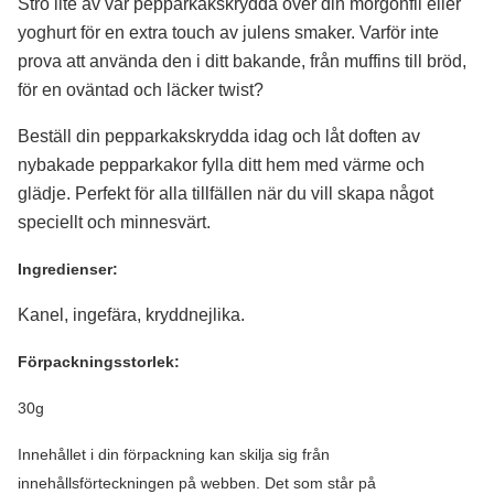
Strö lite av vår pepparkakskrydda över din morgonfil eller
yoghurt för en extra touch av julens smaker. Varför inte
prova att använda den i ditt bakande, från muffins till bröd,
för en oväntad och läcker twist?
Beställ din pepparkakskrydda idag och låt doften av
nybakade pepparkakor fylla ditt hem med värme och
glädje. Perfekt för alla tillfällen när du vill skapa något
speciellt och minnesvärt.
Ingredienser:
Kanel, ingefära, kryddnejlika.
Förpackningsstorlek:
30g
Innehållet i din förpackning kan skilja sig från
innehållsförteckningen på webben. Det som står på