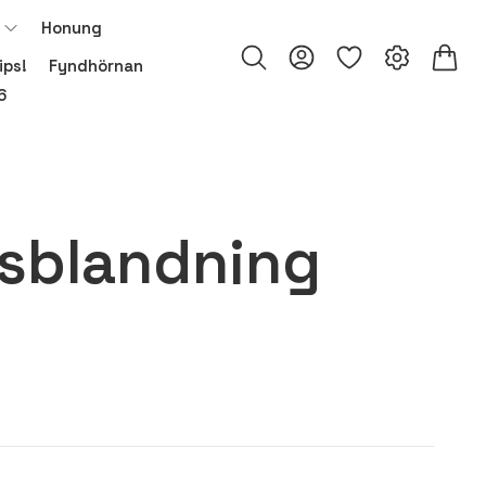
Honung
ips!
Fyndhörnan
6
sblandning