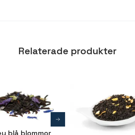
Relaterade produkter
rey blå blommor