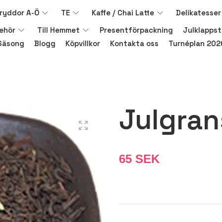
ryddor A-Ö
TE
Kaffe / Chai Latte
Delikatesser
behör
Till Hemmet
Presentförpackning
Julklappst
Säsong
Blogg
Köpvillkor
Kontakta oss
Turnéplan 202
Julgran
65 SEK